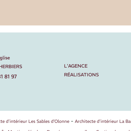
église
L'AGENCE
 HERBIERS
RÉALISATIONS
1 81 97
cte d’intérieur Les Sables d’Olonne
Architecte d’intérieur La Ba
®